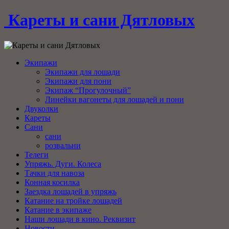
Кареты и сани Дятловых
Экипажи
Экипажи для лошади
Экипажи для пони
Экипаж “Прогулочный”
Линейки вагонеты для лошадей и пони
Двуколки
Кареты
Сани
сани
розвальни
Телеги
Упряжь. Дуги. Колеса
Тачки для навоза
Конная косилка
Заездка лошадей в упряжь
Катание на тройке лошадей
Катание в экипаже
Наши лошади в кино. Реквизит
Новости