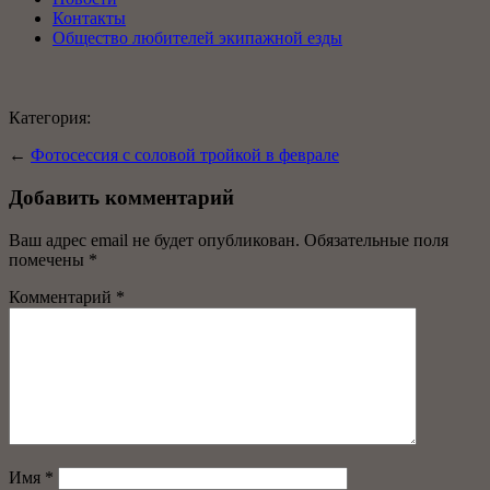
Контакты
Общество любителей экипажной езды
Категория:
←
Фотосессия с соловой тройкой в феврале
Добавить комментарий
Ваш адрес email не будет опубликован.
Обязательные поля
помечены
*
Комментарий
*
Имя
*