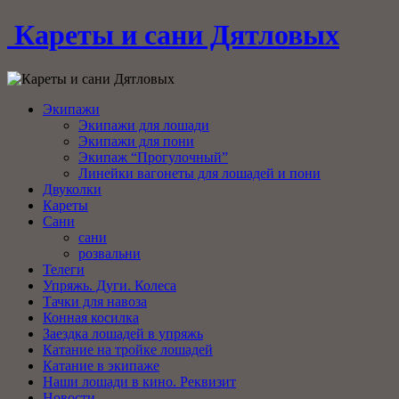
Кареты и сани Дятловых
Экипажи
Экипажи для лошади
Экипажи для пони
Экипаж “Прогулочный”
Линейки вагонеты для лошадей и пони
Двуколки
Кареты
Сани
сани
розвальни
Телеги
Упряжь. Дуги. Колеса
Тачки для навоза
Конная косилка
Заездка лошадей в упряжь
Катание на тройке лошадей
Катание в экипаже
Наши лошади в кино. Реквизит
Новости