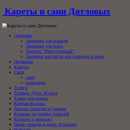
Кареты и сани Дятловых
Экипажи
Экипажи для лошади
Экипажи для пони
Экипаж “Прогулочный”
Линейки вагонеты для лошадей и пони
Двуколки
Кареты
Сани
сани
розвальни
Телеги
Упряжь. Дуги. Колеса
Тачки для навоза
Конная косилка
Заездка лошадей в упряжь
Катание на тройке лошадей
Катание в экипаже
Наши лошади в кино. Реквизит
Новости