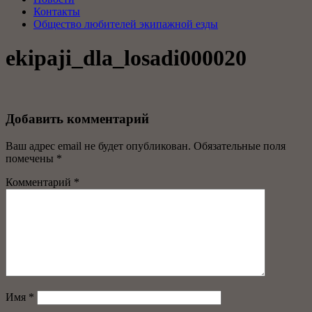
Контакты
Общество любителей экипажной езды
ekipaji_dla_losadi000020
Добавить комментарий
Ваш адрес email не будет опубликован.
Обязательные поля
помечены
*
Комментарий
*
Имя
*