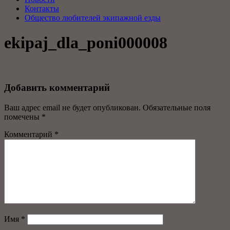
Контакты
Общество любителей экипажной езды
ekipaj_dla_poni000008
Добавить комментарий
Ваш адрес email не будет опубликован.
Обязательные поля
помечены
*
Комментарий
*
Имя
*