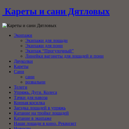
Кареты и сани Дятловых
Экипажи
Экипажи для лошади
Экипажи для пони
Экипаж “Прогулочный”
Линейки вагонеты для лошадей и пони
Двуколки
Кареты
Сани
сани
розвальни
Телеги
Упряжь. Дуги. Колеса
Тачки для навоза
Конная косилка
Заездка лошадей в упряжь
Катание на тройке лошадей
Катание в экипаже
Наши лошади в кино. Реквизит
Новости