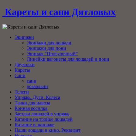
Кареты и сани Дятловых
Экипажи
Экипажи для лошади
Экипажи для пони
Экипаж “Прогулочный”
Линейки вагонеты для лошадей и пони
Двуколки
Кареты
Сани
сани
розвальни
Телеги
Упряжь. Дуги. Колеса
Тачки для навоза
Конная косилка
Заездка лошадей в упряжь
Катание на тройке лошадей
Катание в экипаже
Наши лошади в кино. Реквизит
Новости