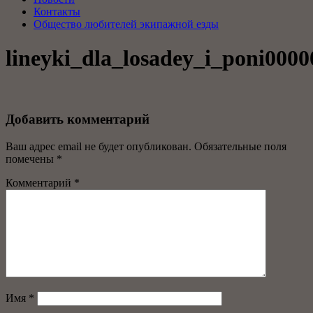
Контакты
Общество любителей экипажной езды
lineyki_dla_losadey_i_poni0000
Добавить комментарий
Ваш адрес email не будет опубликован.
Обязательные поля
помечены
*
Комментарий
*
Имя
*