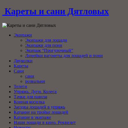
Кареты и сани Дятловых
Экипажи
Экипажи для лошади
Экипажи для пони
Экипаж “Прогулочный”
Линейки вагонеты для лошадей и пони
Двуколки
Кареты
Сани
сани
розвальни
Телеги
Упряжь. Дуги. Колеса
Тачки для навоза
Конная косилка
Заездка лошадей в упряжь
Катание на тройке лошадей
Катание в экипаже
Наши лошади в кино. Реквизит
Новости