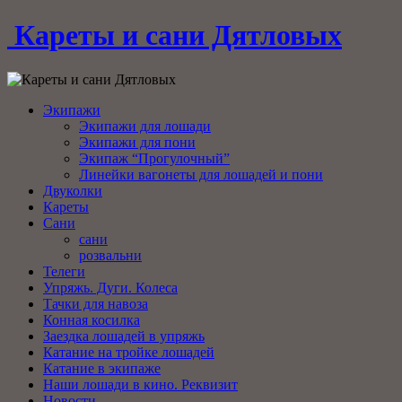
Кареты и сани Дятловых
Экипажи
Экипажи для лошади
Экипажи для пони
Экипаж “Прогулочный”
Линейки вагонеты для лошадей и пони
Двуколки
Кареты
Сани
сани
розвальни
Телеги
Упряжь. Дуги. Колеса
Тачки для навоза
Конная косилка
Заездка лошадей в упряжь
Катание на тройке лошадей
Катание в экипаже
Наши лошади в кино. Реквизит
Новости