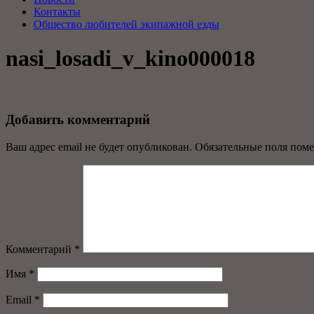
Контакты
Общество любителей экипажной езды
nasi_losadi_v_kino000018
Добавить комментарий
Ваш адрес email не будет опубликован.
Обязательные поля пом
Комментарий
*
Имя
*
Email
*