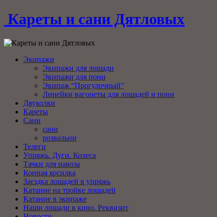
Кареты и сани Дятловых
Экипажи
Экипажи для лошади
Экипажи для пони
Экипаж “Прогулочный”
Линейки вагонеты для лошадей и пони
Двуколки
Кареты
Сани
сани
розвальни
Телеги
Упряжь. Дуги. Колеса
Тачки для навоза
Конная косилка
Заездка лошадей в упряжь
Катание на тройке лошадей
Катание в экипаже
Наши лошади в кино. Реквизит
Новости