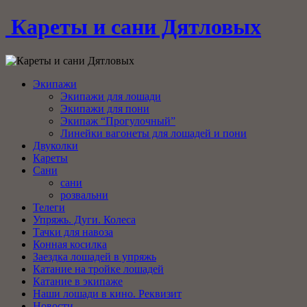
Кареты и сани Дятловых
Экипажи
Экипажи для лошади
Экипажи для пони
Экипаж “Прогулочный”
Линейки вагонеты для лошадей и пони
Двуколки
Кареты
Сани
сани
розвальни
Телеги
Упряжь. Дуги. Колеса
Тачки для навоза
Конная косилка
Заездка лошадей в упряжь
Катание на тройке лошадей
Катание в экипаже
Наши лошади в кино. Реквизит
Новости