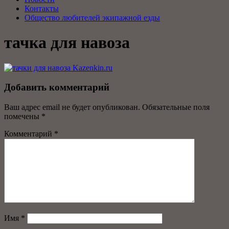
Контакты
Общество любителей экипажной езды
тачка для навоза
Добавить комментарий
Ваш адрес email не будет опубликован.
Обязательные поля
помечены
*
Комментарий
*
Имя
*