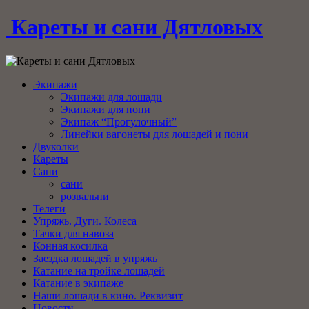
Кареты и сани Дятловых
Экипажи
Экипажи для лошади
Экипажи для пони
Экипаж “Прогулочный”
Линейки вагонеты для лошадей и пони
Двуколки
Кареты
Сани
сани
розвальни
Телеги
Упряжь. Дуги. Колеса
Тачки для навоза
Конная косилка
Заездка лошадей в упряжь
Катание на тройке лошадей
Катание в экипаже
Наши лошади в кино. Реквизит
Новости