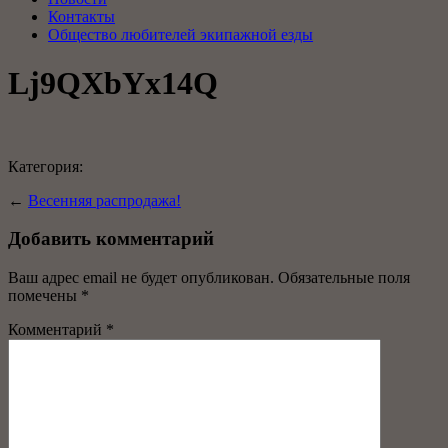
Контакты
Общество любителей экипажной езды
Lj9QXbYx14Q
Категория:
←
Весенняя распродажа!
Добавить комментарий
Ваш адрес email не будет опубликован.
Обязательные поля
помечены
*
Комментарий
*