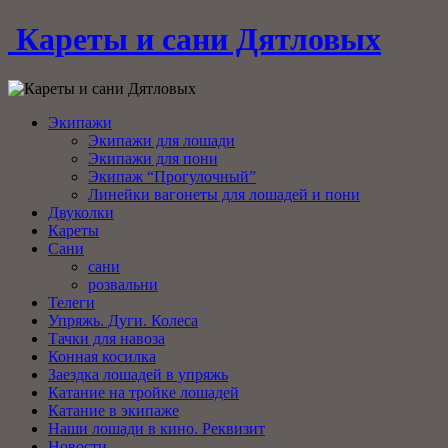
Кареты и сани Дятловых
Экипажи
Экипажи для лошади
Экипажи для пони
Экипаж “Прогулочный”
Линейки вагонеты для лошадей и пони
Двуколки
Кареты
Сани
сани
розвальни
Телеги
Упряжь. Дуги. Колеса
Тачки для навоза
Конная косилка
Заездка лошадей в упряжь
Катание на тройке лошадей
Катание в экипаже
Наши лошади в кино. Реквизит
Новости