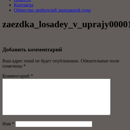
Контакты
Общество любителей экипажной езды
zaezdka_losadey_v_uprajy0000
Добавить комментарий
Ваш адрес email не будет опубликован.
Обязательные поля
помечены
*
Комментарий
*
Имя
*