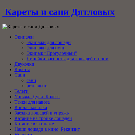
Кареты и сани Дятловых
Экипажи
Экипажи для лошади
Экипажи для пони
Экипаж “Прогулочный”
Линейки вагонеты для лошадей и пони
Двуколки
Кареты
Сани
сани
розвальни
Телеги
Упряжь. Дуги. Колеса
Тачки для навоза
Конная косилка
Заездка лошадей в упряжь
Катание на тройке лошадей
Катание в экипаже
Наши лошади в кино. Реквизит
Новости